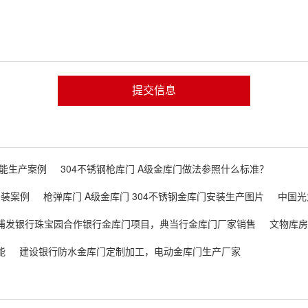
提交信息
能生产案例
304不锈钢枪库门 A级金库门做法参照什么标准？
安装案例
枪弹库门 A级金库门 304不锈钢金库门安装生产图片
中国光
浦发银行珠宝园合作银行金库门项目，典当行金库门厂家销售
文物库房
能
建设银行防水金库门定制加工，电动金库门生产厂家