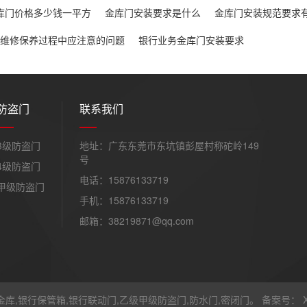
库门价格多少钱一平方
金库门安装要求是什么
金库门安装规范要求
维修保养过程中应注意的问题
银行业务金库门安装要求
防盗门
联系我们
3级防盗门
地址：广东东莞市东坑镇彭屋村称砣岭149
号
4级防盗门
电话：15876133719
甲级防盗门
手机：15876133719
邮箱：38219871@qq.com
金库,银行保管箱,银行联动门,乙级甲级防盗门,防水门,密闭门。 备案号：