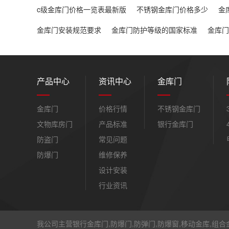
c级金库门价格一览表最新版
不锈钢金库门价格多少
金
金库门安装规范要求
金库门防护等级的国家标准
金库门
产品中心
资讯中心
金库门
金库门
价格行情
不锈钢金库门
文物库房门
产品标准
银行金库门
防盗门
常见问题
防爆门
维修保养
设计安装
行业资讯
我公司主营银行金库门,防爆门,防弹门,防爆窗,移动金库,组合