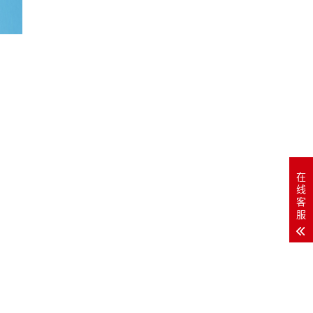
在
线
客
服