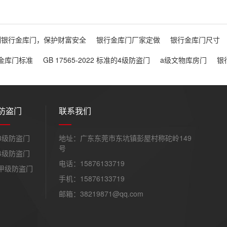
制银行金库门，保护财富安全
银行金库门厂家定做
银行金库门尺寸
金库门标准
GB 17565-2022 标准的4级防盗门
a级文物库房门
银
防盗门
联系我们
3级防盗门
地址：广东东莞市东坑镇彭屋村称砣岭149
号
4级防盗门
电话：15876133719
甲级防盗门
手机：15876133719
邮箱：38219871@qq.com