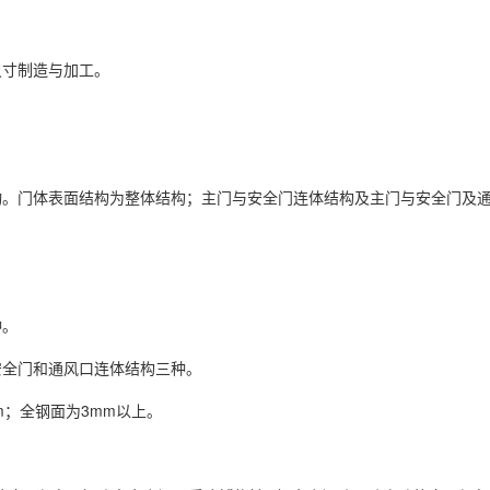
尺寸制造与加工。
动。门体表面结构为整体结构；主门与安全门连体结构及主门与安全门及
种。
安全门和通风口连体结构三种。
m；全钢面为3mm以上。
。