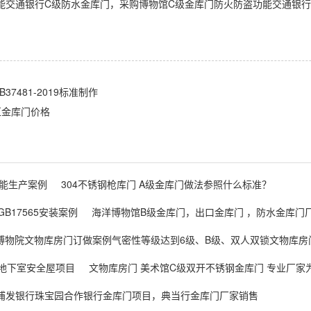
能交通银行C级防水金库门，采购博物馆C级金库门防火防盗功能交通银行
481-2019标准制作
区金库门价格
能生产案例
304不锈钢枪库门 A级金库门做法参照什么标准？
17565安装案例
海洋博物馆B级金库门，出口金库门 ，防水金库门
博物院文物库房门订做案例气密性等级达到6级、B级、双人双锁文物库房
 地下室安全屋项目
文物库房门 美术馆C级双开不锈钢金库门 专业厂家
浦发银行珠宝园合作银行金库门项目，典当行金库门厂家销售