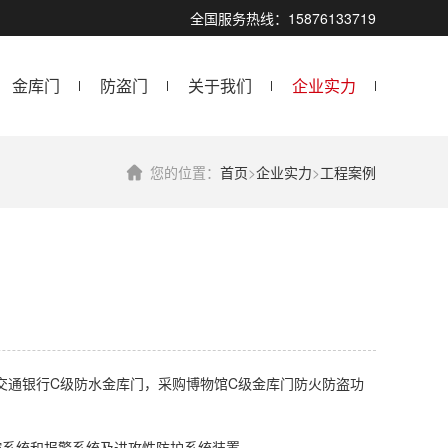
！
全国服务热线：15876133719
金库门
防盗门
关于我们
企业实力
您的位置：
首页
>
企业实力
>
工程案例
交通银行C级防水金库门，采购博物馆C级金库门防火防盗功
控系统和报警系统及进攻性防护系统装置。