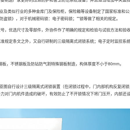
业及类似行业的多种金库门及保险柜，保险箱等设备制定了国家标准和公共安全
94《机械防盗锁》，对于机械密码锁：电子密码锁；**锁等做了相关的规定。
型号，优选尺寸及零部件，外协件作了明确的规定和检验与试验方法和验
标准规定条文之外，又自行研制的三级隔离式闭锁系统；电子定时监控系
钢板，不锈钢板及防钻防气割特殊钢板制造，构体厚度不小于80mm。
置亚图自行设计三级隔离式闭锁装置（在闭锁过程中，门内部机构反复闭
外力对门内机件造成的破坏，有效防止了不开锁情况下将门压开，内部还