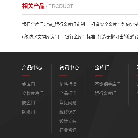
相关产品
/ PRODUCT
银行金库门定做_银行金库门定制
打造安全金库：如何定
c级防水文物库房门
银行金库门标准_打造无懈可击的银行
产品中心
资讯中心
金库门
金库门
价格行情
不锈钢金库门
文物库房门
产品标准
银行金库门
防盗门
常见问题
防爆门
维修保养
设计安装
行业资讯