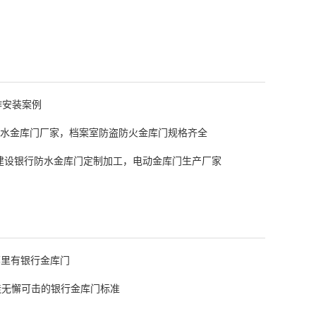
作安装案例
水金库门厂家，档案室防盗防火金库门规格齐全
建设银行防水金库门定制加工，电动金库门生产厂家
哪里有银行金库门
造无懈可击的银行金库门标准