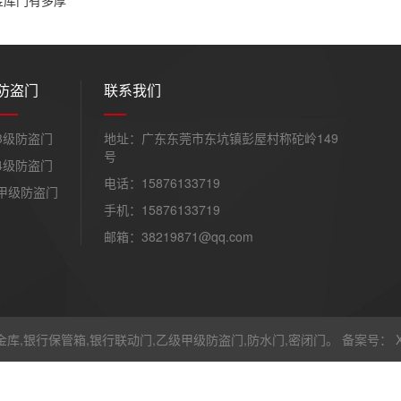
金库门有多厚
防盗门
联系我们
3级防盗门
地址：广东东莞市东坑镇彭屋村称砣岭149
号
4级防盗门
电话：15876133719
甲级防盗门
手机：15876133719
邮箱：38219871@qq.com
金库,银行保管箱,银行联动门,乙级甲级防盗门,防水门,密闭门。 备案号：