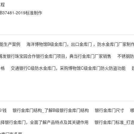
工程
481-2019标准制作
能生产案例
海洋博物馆B级金库门，出口金库门 ，防水金库门厂家制
浦发银行珠宝园合作银行金库门项目，典当行金库门厂家销售
不锈钢防
价格
交通银行C级防水金库门，采购博物馆C级金库门防火防盗功能
少钱
银行金库门结构_了解B级银行金库门结构
银行金库门尺寸
选择银行金库门，全面了解产品特点及其关键作用
银行金库门标准_打