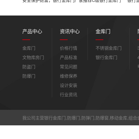
安全保护财富，银行金库门厂家推荐C级银行金库门
银行
产品中心
资讯中心
金库门
金库门
价格行情
不锈钢金库门
文物库房门
产品标准
银行金库门
防盗门
常见问题
防爆门
维修保养
设计安装
行业资讯
我公司主营银行金库门,防爆门,防弹门,防爆窗,移动金库,组合