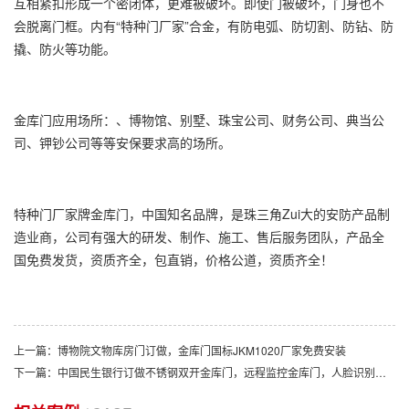
互相紧扣形成一个密闭体，更难被破坏。即使门被破坏，门身也不
会脱离门框。内有“特种门厂家”合金，有防电弧、防切割、防钻、防
撬、防火等功能。
金库门应用场所：、博物馆、别墅、珠宝公司、财务公司、典当公
司、钾钞公司等等安保要求高的场所。
特种门厂家牌金库门，中国知名品牌，是珠三角Zui大的安防产品制
造业商，公司有强大的研发、制作、施工、售后服务团队，产品全
国免费发货，资质齐全，包直销，价格公道，资质齐全！
上一篇：博物院文物库房门订做，金库门国标JKM1020厂家免费安装
下一篇：中国民生银行订做不锈钢双开金库门，远程监控金库门，人脸识别金库门安装实物