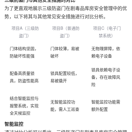
三级防盗门与其他安全措施的对比
为了更直观地展示三级防盗门在剧毒品库房安全管理中的优
势，以下将其与其他常见安全措施进行对比分析。
项目A（三级防
项目B（普通防
项目C（电子门
盗门）
盗门）
禁系统）
门体结构坚固，
门体较薄，易被
无物理屏障，依
防破坏性能强
破坏
赖电子设备
锁具依赖电子设
配备高质量锁
锁具配置较低，
备，存在故障风
具，防盗性能高
易被撬开
险
结合智能监控与
无智能监控功
智能监控功能需
报警系统，实现
能，需人工巡查
额外配置
全天候监控
智能监控